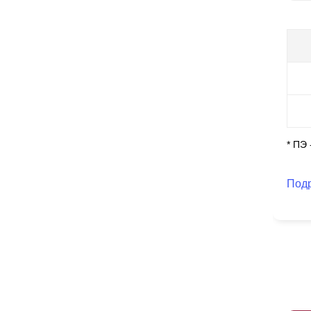
ко
Гл
ус
Ст
* ПЭ
Под