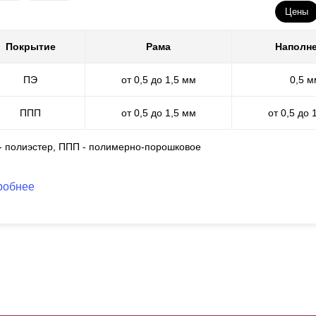
нструкция смотрится выигрышно и респектабельно, она очень наде
Цены
убина секции составляет 100 мм. Толщина стали от 0,5 до 1,5 мм.
тойчивости, можно приобрести планку-усилитель, она крепится с вн
Покрытие
Рама
Наполн
олбы
замеряются
и заказываются отдельно. Цвет столбов, как и са
ПЭ
от 0,5 до 1,5 мм
0,5 м
ППП
от 0,5 до 1,5 мм
от 0,5 до 
 - полиэстер, ППП - полимерно-порошковое
робнее