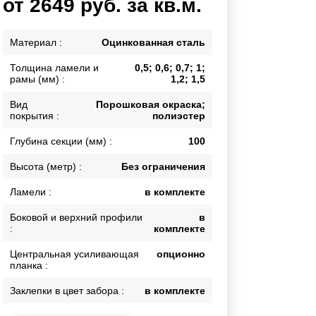
от 2649 руб. за кв.м.
Калитки
Входные группы
Материал :
Оцинкованная сталь
Ворота складные гармошка
Толщина ламели и
0,5; 0,6; 0,7; 1;
рамы (мм) :
1,2; 1,5
ВСЕ ДЛЯ ЗАБОРА
Вид
Порошковая окраска;
покрытия :
полиэстер
Панели для забора
Глубина секции (мм) :
100
Высота (метр) :
Без ограничения
Ламели :
в комплекте
Боковой и верхний профили
в
:
комплекте
Центральная усиливающая
опционно
планка :
Заклепки в цвет забора :
в комплекте