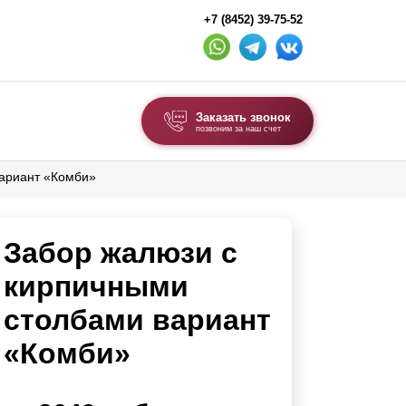
+7 (8452) 39-75-52
Заказать звонок
позвоним за наш счет
вариант «Комби»
ВЫБОР ПО ТИПУ
Модульные заборы и ограждения
Забор жалюзи с
Комбинированные заборы
Секционные заборы
кирпичными
столбами вариант
ВОРОТА И КАЛИТКИ
«Комби»
Ворота откатные
Ворота распашные
Каркасы ворот