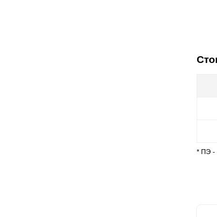
Сто
* ПЭ 