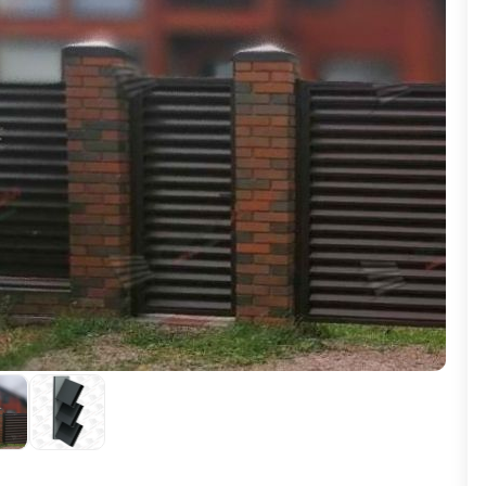
ВЫБОР ПО ХАРАКТЕРИСТИКАМ
Горизонтальные заборы
Высокие заборы
Красивые, дизайнерские заборы
ВЫБОР ПО СПОСОБУ МОНТАЖА
Заборы под ключ
Готовые заборы
Комплекты заборов-лего "сделай сам"
Быстровозводимые заборы