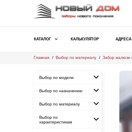
КАТАЛОГ
КАЛЬКУЛЯТОР
АДРЕСА
Главная
Выбор по материалу
Забор жалюзи 
ВЫБОР ПО МОДЕЛИ
Заборы Ранчо
Выбор по модели
Заборы Хай-тек
Заборы Классика
Выбор по назначению
Заборы Ранчо
Заборы Жалюзи
Заборы Хай-тек
Выбор по материалу
Заборы и ограждения для
Заборы Классика
детских садов
ВЫБОР ПО НАЗНАЧЕНИЮ
Заборы Жалюзи
Выбор по
Заборы с кирпичными столбами
Заборы для дачи
характеристикам
Заборы и ограждения для детских
Заборы из евроштакетника
Элитные заборы для коттеджей
садов