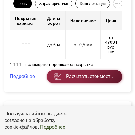
Цены
Характеристики
Комплектация
Покрытие
Длина
Наполнение
Цена
каркаса
ворот
от
47034
ППП
до 6 м
от 0,5 мм
руб.
шт.
* ППП - полимерно-порошковое покрытие
Подробнее
Расчитать стоимость
Складные ворота гармошка с
Пользуясь сайтом вы даете
наполнением жалюзи
согласие на обработку
«Модерн»
cookie-файлов
.
Подробнее