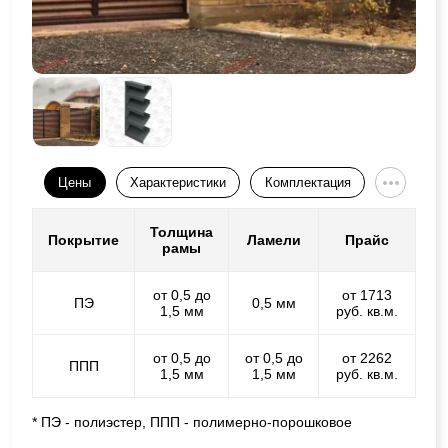
Цены
Характеристики
Комплектация
Толщина
Покрытие
Ламели
Прайс
рамы
от 0,5 до
от 1713
ПЭ
0,5 мм
1,5 мм
руб. кв.м.
от 0,5 до
от 0,5 до
от 2262
ППП
1,5 мм
1,5 мм
руб. кв.м.
* ПЭ - полиэстер, ППП - полимерно-порошковое