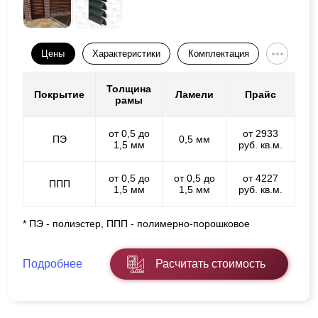
Цены
Характеристики
Комплектация
Толщина
Покрытие
Ламели
Прайс
рамы
от 0,5 до
от 2933
ПЭ
0,5 мм
1,5 мм
руб. кв.м.
от 0,5 до
от 0,5 до
от 4227
ППП
1,5 мм
1,5 мм
руб. кв.м.
* ПЭ - полиэстер, ППП - полимерно-порошковое
Подробнее
Расчитать стоимость