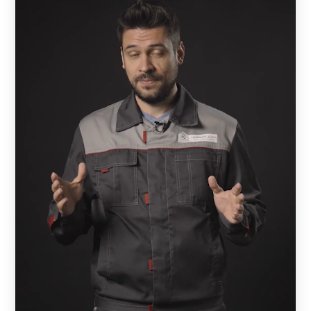
Общее описание
Рамы наших заборов наполняются стальными
ламелями (кроме модели «Хай-тек» ), которые крепятся
к двум вертикальным П-образным профилям. Сами
профили монтируются к стальным или каменным
столбам, установленным на прочном основании. Для
придания жесткости конструкции горизонтальные
ламели укрепляются поперечной планкой, которая
исключает их провисание.
Технологические различия и преимущества
Предусмотрены три типа крепления ламелей к
вертикальному профилю: с отверстиями, с фиксаторами