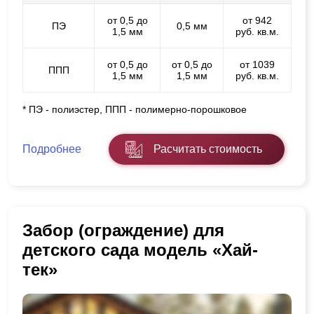
от 0,5 до
от 942
ПЭ
0,5 мм
1,5 мм
руб. кв.м.
от 0,5 до
от 0,5 до
от 1039
ППП
1,5 мм
1,5 мм
руб. кв.м.
* ПЭ - полиэстер, ППП - полимерно-порошковое
Подробнее
Расчитать стоимость
Забор (ограждение) для
детского сада модель «Хай-
тек»