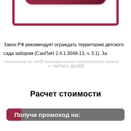
Закон РФ рекомендует ограждать территорию детского
сада забором (СанПиН 2.4.1.3049-13, ч. 3.1). За
уклонение от этой рекомендации прокуратура может
ЧИТАТЬ ДАЛЕЕ
вынести представление о нарушении требований п. 2 ч.
13 ст. 30 Закона от 30 декабря 2009 г. № 384-ФЗ и ч. 3.1
ст. 5 Закона от 6 марта 2006 г. № 35-ФЗ. Кроме того, если
Расчет стоимости
на территории нет ограждения и воспитательница не
уследит за ребенком, он может просто убежать и
Получи промокод на:
потеряться.
Согласно «Указаниям по проектированию ограждений