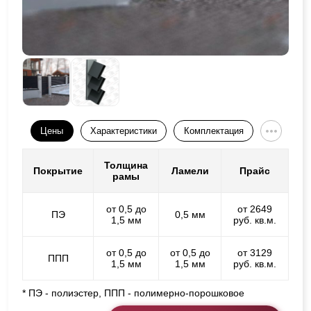
Цены
Характеристики
Комплектация
Толщина
Покрытие
Ламели
Прайс
рамы
от 0,5 до
от 2649
ПЭ
0,5 мм
1,5 мм
руб. кв.м.
от 0,5 до
от 0,5 до
от 3129
ППП
1,5 мм
1,5 мм
руб. кв.м.
* ПЭ - полиэстер, ППП - полимерно-порошковое