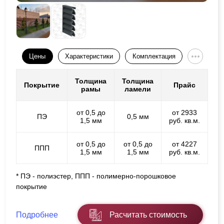
Цены
Характеристики
Комплектация
Толщина
Толщина
Покрытие
Прайс
рамы
ламели
от 0,5 до
от 2933
ПЭ
0,5 мм
1,5 мм
руб. кв.м.
от 0,5 до
от 0,5 до
от 4227
ППП
1,5 мм
1,5 мм
руб. кв.м.
* ПЭ - полиэстер, ППП - полимерно-порошковое
покрытие
Подробнее
Расчитать стоимость