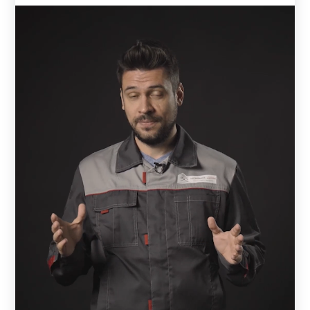
сохранит свой первоначальный вид на протяжении
многих лет.
Варианты декоративного покрытия
Заборы и ограждения дополнительно защищены от
разрушения декоративным покрытием. На заводе листы
покрывают полиэстером. Покрытие может быть с одной
стороны или двухсторонним. На производстве
металлические листы режутся на полоски, и
формируются ламели.
Полимерно-порошковое окрашивание отличается от
полиэстера по типу и толщине слоя. Чем толще слой
покрытия – тем лучше защищена деталь от внешних
воздействий. На производстве окрашивают готовые
ламели. Поверхность детали предварительно моется,