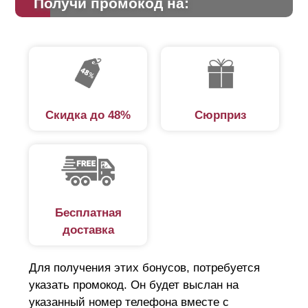
Получи промокод на:
расположенную ниже планку, создавая впечатление
сплошного монолита. Просветы заметны, если
посмотреть под определенным углом.
Преимущества забора-жалюзи:
Скидка до 48%
Сюрприз
защита от незаконного проникновения;
обеспечивает циркуляцию воздуха для
нормального роста растений;
минимальная парусность;
привлекательный вид подчеркнет гармоничный
Бесплатная
ландшафтный дизайн;
доставка
шумоизоляция, ламели поглощают звук;
простой монтаж;
Для получения этих бонусов, потребуется
длительный срок службы;
указать промокод. Он будет выслан на
удобная транспортировка.
указанный номер телефона вместе с