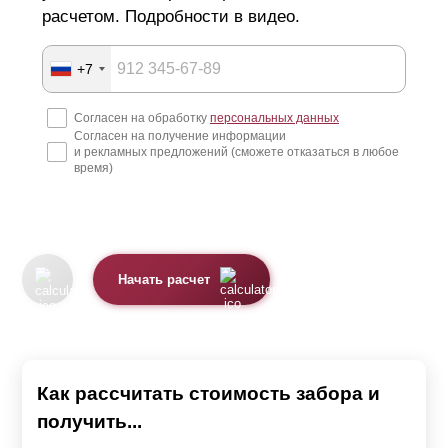
расчетом. Подробности в видео.
Изготовление металлических ограждений
+7
Конструкции производят из оцинкованной стали
Согласен на обработку
персональных данных
толщиной от 0,5 до 1,5 мм. Оцинковка защищает металл
Согласен на получение информации
от воздействий окружающей среды, препятствует
и рекламных предложений (сможете отказаться в любое
время)
коррозии и приближает свойства листа к нержавейке.
Изделия с таким покрытием могут служить до 50 лет.
Поверхность металла имеет однородную текстуру,
обеспечивая равномерное окрашивание. Целостность
Начать расчет
покрытия и декоративные качества сохраняются после
заводской обработки. Металлические детали
отличаются легковесностью, конструкцию можно
Как рассчитать стоимость забора и
собрать самостоятельно. Ламели не деформируются и
получить...
не прогибаются под собственным весом, забор