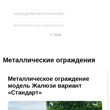
ограждения металлические
металлические ограждения
ЕЩЕ
ограждение металлическое
металлическое ограждение
Металлические ограждения
изготовление металлических
из металла
Металлическое ограждение
модель Жалюзи вариант
«Стандарт»