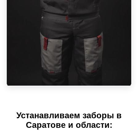
обезжиривается, затем наносится покрытие. Цветовая
гамма не ограничена. Линейка текстур:
матовая;
муар (шершавая текстура);
глянец (отражает свет);
покрытие шелк (переливается).
Возможен вариант окрашивания планки с одной
стороны. В таком варианте одна сторона будет покрыта
краской, а другая оцинкована.
Характеристики забора-жалюзи из металла
Устанавливаем заборы в
Ламели – основа ограждения. Они крепятся на профиль
Саратове и области:
горизонтально под углом. Изделие напоминает жалюзи.