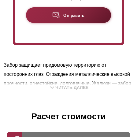
Отправить
Забор защищает придомовую территорию от
посторонних глаз. Ограждения металлические высокой
прочности, огнестойкие, долговечные. Жалюзи — забор
ЧИТАТЬ ДАЛЕЕ
совмещает преимущества сетчатых и глухих
конструкций. Закрепленные горизонтально ламели
хорошо пропускают воздух и свет, в то же время
Расчет стоимости
защищают участок от посторонних глаз. Крепятся с
заданным шагом и нахлестом, перекрывая