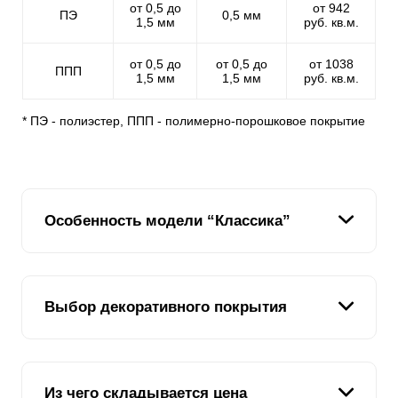
от 0,5 до
от 942
ПЭ
0,5 мм
1,5 мм
руб. кв.м.
от 0,5 до
от 0,5 до
от 1038
ППП
1,5 мм
1,5 мм
руб. кв.м.
* ПЭ - полиэстер, ППП - полимерно-порошковое покрытие
Особенность модели “Классика”
Мы подумали: “Если есть модель “Ранчо”, в которой
Выбор декоративного покрытия
ламели имитируют доски и расположены
горизонтально, то почему бы не сделать модель, в
которой ламели будут расположены вертикально”.
Подумали и разработали модель “Классика”. Почему
Во всех наших моделях используется два типа
классика? Потому что такой забор, это в какой-то
Из чего складывается цена