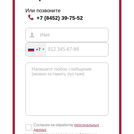
забор выглядит одинаково с двух сторон. Такой забор
Или позвоните
ставят, например, между двух участков или в других
+7 (8452) 39-75-52
случаях, когда необходим презентабельный вид с
каждой стороны. Односторонний забор,
соответственно, имеет лицевую сторону (для улицы)
и изнаночную (для двора). Так можно сэкономить,
потому что стали на односторонний забор требуется
меньше (см. рисунок профиля).
+7
Согласен на обработку
персональных
данных