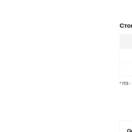
Сто
* ПЭ 
О