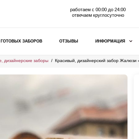
работаем с 00:00 до 24:00
отвечаем круглосуточно
 ГОТОВЫХ ЗАБОРОВ
ОТЗЫВЫ
ИНФОРМАЦИЯ
е, дизайнерские заборы
Красивый, дизайнерский забор Жалюзи 
ВЫБОР ПО МАТЕРИАЛУ
Заборы с кирпичными столбами
Заборы из евроштакетника
горизонтального
Металлические заборы для дачи
Забор жалюзи с кирпичными столбами
Металлические заборы
Металлические ограждения