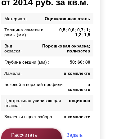
от 2014 руб. за кв.м.
Калитки
Входные группы
Материал :
Оцинкованная сталь
Ворота складные гармошка
Толщина ламели и
0,5; 0,6; 0,7; 1;
рамы (мм) :
1,2; 1,5
ВСЕ ДЛЯ ЗАБОРА
Вид
Порошковая окраска;
окраски :
полиэстер
Панели для забора
Глубина секции (мм) :
50; 60; 80
Ламели :
в комплекте
Боковой и верхний профили
в
:
комплекте
Центральная усиливающая
опционно
планка :
Заклепки в цвет забора :
в комплекте
Рассчитать
Задать