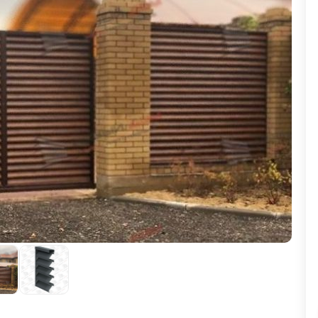
ВЫБОР ПО ХАРАКТЕРИСТИКАМ
Горизонтальные заборы
Высокие заборы
Красивые, дизайнерские заборы
ВЫБОР ПО СПОСОБУ МОНТАЖА
Заборы под ключ
Готовые заборы
Комплекты заборов-лего "сделай сам"
Быстровозводимые заборы