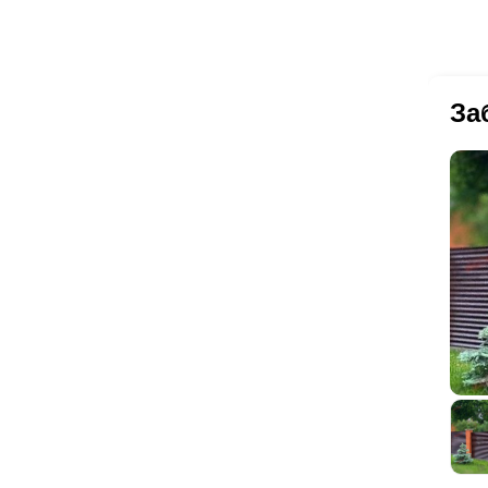
ст
20
лис
ст
пр
За
ст
и 
ст
бо
вы
с
п
на
на
по
По
та
по
ст
на
ас