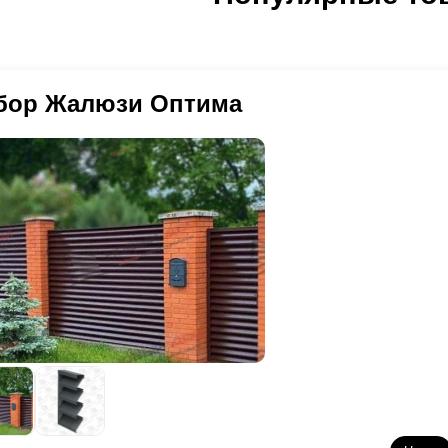
али от коррозии. Толщина ее бывает разной у разных производител
 до 40 микрон. Чем пленка толще, тем она надежнее. Некоторые пр
та, а некоторые только с одной. В последнем случае со второй сто
орона листа уходит на изнанку забора). Поэтому возможно выбрать 
оизводители поставляют нам такую сталь в огромных рулонах, а 
бор Жалюзи Оптима
анках нарезаем из нее листы необходимого размера, и производим
качество в заборах. Как и несколько особенностей, которые требую
али, которые производятся с таким покрытием, как правило, 0,5 мм
льшой выбор расцветок и фактур. При необходимости выполнить заб
бор уже не столь широк - доступны будут лишь пару вариантов. Во-
олиэстером
накладывает ограничение в способах ее обработки. Да
шего богатого арсенала мы можем воплотить. Есть еще один минус.
 объекте - она будет гораздо ниже прочих. Альтернативным и боле
рошковое покрытие.
лимерно-порошковое покрытие (по простому - порошковая окраска)
бу, которые свойственны
полиэстеру
. Этот процесс мы контролируе
зволяет это сделать собственное производство порошковой окраски
али, так и количестве расцветок, и в возможных конструкторских р
 любом цвете из каталога RAL. Можно заказать толщину стали от 0,
сортимент наших новейших конструкторских решений. К тому же ок