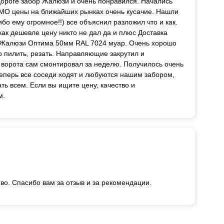
дороге забор Жалюзи и очень понравился. Начались
з МО цены на ближайших рынках очень кусачие. Нашли
о ему огромное!!) все объяснил разложил что и как.
 как дешевле цену никто не дал да и плюс Доставка
и. Жалюзи Оптима 50мм RAL 7024 муар. Очень хорошо
до пилить, резать. Направляющие закрутил и
и ворота сам смонтировал за неделю. Получилось очень
еперь все соседи ходят и любуются нашим забором,
ть всем. Если вы ищите цену, качество и
м.
во. Спасибо вам за отзыв и за рекомендации.