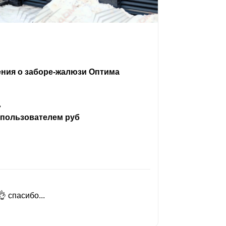
ения о заборе-жалюзи Оптима
ь
 пользователем руб
 спасибо...
Добрый день
Читать вес