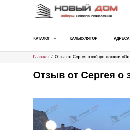
КАТАЛОГ
КАЛЬКУЛЯТОР
АДРЕСА
Главная
Отзыв от Сергея о заборе-жалюзи «О
ВЫБОР ПО МОДЕЛИ
Заборы Ранчо
Отзыв от Сергея о
Заборы Хай-тек
Заборы Классика
Заборы Жалюзи
ВЫБОР ПО НАЗНАЧЕНИЮ
Заборы и ограждения для детских
садов