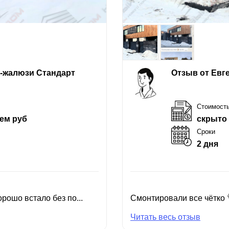
е-жалюзи Стандарт
Отзыв от Евг
Стоимост
ем руб
скрыто
Сроки
2 дня
рошо встало без по...
Смонтировали все чётко 
Читать весь отзыв