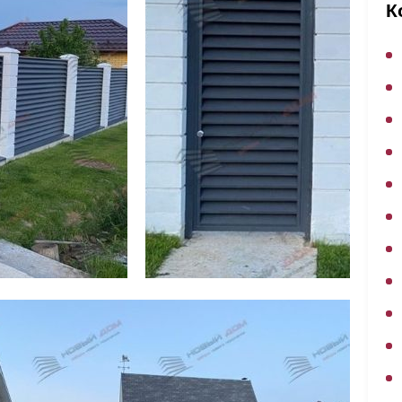
ВЫБОР ПО ХАРАКТЕРИСТИКАМ
К
Горизонтальные заборы
Высокие заборы
Красивые, дизайнерские заборы
ВЫБОР ПО СПОСОБУ МОНТАЖА
Заборы под ключ
Готовые заборы
Комплекты заборов-лего "сделай сам"
Быстровозводимые заборы