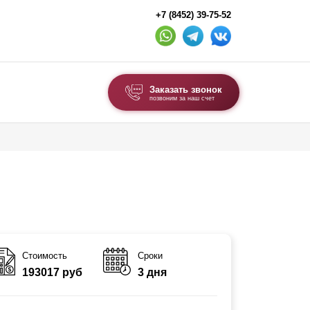
+7 (8452) 39-75-52
Заказать звонок
позвоним за наш счет
ВЫБОР ПО ТИПУ
Модульные заборы и ограждения
Комбинированные заборы
Секционные заборы
ВОРОТА И КАЛИТКИ
Стоимость
Сроки
193017 руб
3 дня
Ворота откатные
Ворота распашные
Каркасы ворот