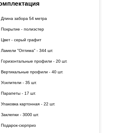
омплектация
Калитки
Входные группы
Длина забора 54 метра
Ворота складные гармошка
Покрытие - полиэстер
ВСЕ ДЛЯ ЗАБОРА
Цвет - серый графит
Ламели "Оптима" - 344 шт.
Панели для забора
Горизонтальные профили - 20 шт.
Вертикальные профили - 40 шт.
Усилители - 35 шт.
Парапеты - 17 шт.
Упаковка картонная - 22 шт.
Заклепки - 3000 шт.
Подарок-сюрприз