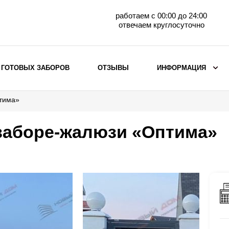
работаем с 00:00 до 24:00
отвечаем круглосуточно
 ГОТОВЫХ ЗАБОРОВ
ОТЗЫВЫ
ИНФОРМАЦИЯ
птима»
ВЫБОР ПО МАТЕРИАЛУ
Заборы с кирпичными столбами
 заборе-жалюзи «Оптима»
Заборы из евроштакетника
горизонтального
Металлические заборы для дачи
Забор жалюзи с кирпичными столбами
Металлические заборы
Металлические ограждения